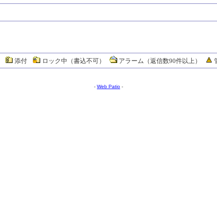
ド
添付
ロック中（書込不可）
アラーム（返信数90件以上）
-
Web Patio
-