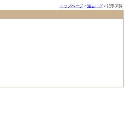
トップページ
>
過去ログ
> 記事閲覧