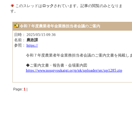
このスレッドは
ロック
されています。記事の閲覧のみとなりま
す。
令和７年度農業者年金業務担当者会議のご案内
日時： 2025/05/15 09:36
名前：
農政課
参照：
https://
令和７年度農業者年金業務担当者会議のご案内文書を掲載し
◆ご案内文書・報告書・会場案内図
https://www.nougyoukaigi.or.jp/nk/uploader/src/up1285.zip
Page:
1
|